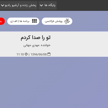
پایگاه ها
پخش زنده و آرشیو رادیو
پوشش فرکانسی
برنامه ها | الف-ی
پخ
تو را صدا كردم
خواننده :مهدی جهانی
11:10
|
1396/06/08