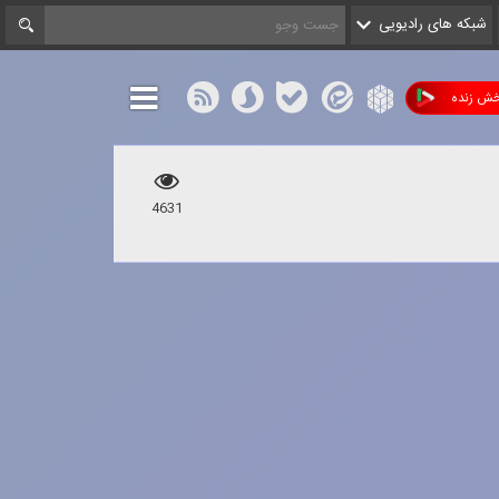
شبکه های رادیویی
ش زنده
4631