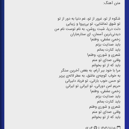
متن آهنگ:
شكوه از تو، غرور از تو، غم دنیا به دور از تو
تو شوق تماشایی، تو بی‌پروا و زیبایی
دلت دریا، شبت روشن، به نام توست نام من
دیدنی‌ترین آسمان، ای ستاره‌باران
زخمیِ عشقی، وطنم!
باید صدایت بزنم
باید كنارت بمانم
شعری و شوری، وطنم!
وقتی صدای تو منم
باید كه از تو بخوانم
مرا با خود ببر آرام، به بغض آخرین سنگر
به خواب كوچه‌ی عاشق، به عطر لاله‌ی پرپر
تو حس خوب بارانی، تو فریاد دلیرانی
حریم امن دورانی، تو ایرانی تو ایرانی
زخمیِ عشقی، وطنم!
باید صدایت بزنم
باید كنارت بمانم
شعری و شوری وطنم
وقتی صدای تو منم
باید كه از تو بخوانم
۰۷:۰۴
|
۱۴۰۴/۱۱/۰۸