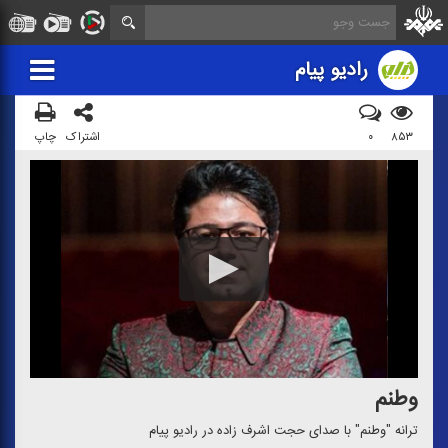
رادیو پیام
۸۵۳
۰
اشتراک
چاپ
وطنم
ترانه "وطنم" با صدای حجت اشرف زاده در رادیو پیام