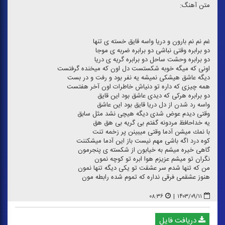
متن آهنگ:
غم نم نم بارون و دریا واسه قایق خسته ی تنها
دو برابره وقتی نباشی دو برابره ضربه ی موجا
دو برابره وحشت ساحل دو برابره گریه ی دریا
اونی كه میگه خوبه شكستست دل اون كه میخنده گرفتست
دیگه عاشق هیشكی نمیشه یه نفر بود و رفت و در بست
همه چیزی كه داره تو دنیاش خاطرات اون آخر هفتست
دو برابره هركی كه دیدی عاشق بود این قایق
واسه رد شدن از دل دریا قایق بود این عاشق
وقتی دیدم عوض شدی دیگه هیچی نشد مثل سابق
یه خداحافظ مردونه گفتم بی گریه بی هق هق
با نمك میشن آدما وقتی میبینن پر زخمه تنت
كوه درد اگه باشی مهم نیست باز این آدما میشكننت
گاهی خیره میشم به خیابون از شكسته ی پنجرمون
نگران تو میشم عزیزم هوا ابره تو كوچه نمون
من كه تنها شدم سر عشقت تو یكی دیگه تنها نمون
هنوز عشقمی فرقی نداره كه تموم شده رابطه مون
۰۸:۳۶
|
۱۴۰۳/۰۹/۱۱
دریافت فایل