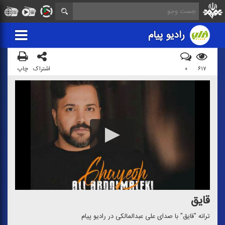
رادیو پیام
۶۱۷
۰
اشتراک
چاپ
قایق
ترانه "قایق" با صدای علی عبدالمالكی در رادیو پیام