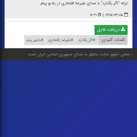
ترانه "اگر بگذارد" با صدای علیرضا افتخاری در رادیو پیام
۰۷:۲۱
|
۱۴۰۵/۰۳/۰۵
دریافت فایل
کلمات کلیدی:
#اگر_بگذارد
#علیرضا_افتخاری
#رادیو_پیام
تمامی حقوق سایت متعلق به صدای جمهوری اسلامی ایران است