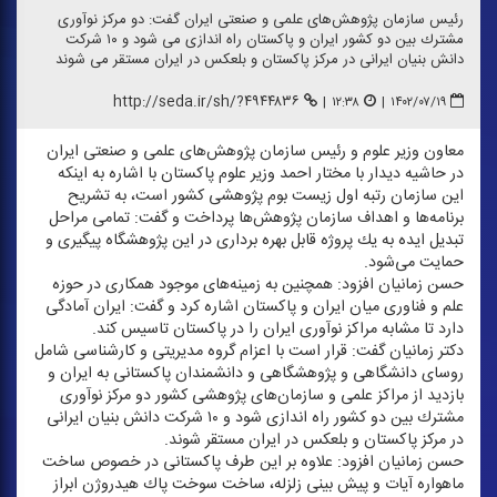
رئیس سازمان پژوهش‌های علمی و صنعتی ایران گفت: دو مركز نوآوری
مشترك بین دو كشور ایران و پاكستان راه اندازی می شود و ۱۰ شركت
دانش بنیان ایرانی در مركز پاكستان و بلعكس در ایران مستقر می شوند
http://seda.ir/sh/?۴۹۴۴۸۳۶
|
۱۲:۳۸
|
۱۴۰۲/۰۷/۱۹
معاون وزیر علوم و رئیس سازمان پژوهش‌های علمی و صنعتی ایران
در حاشیه دیدار با مختار احمد وزیر علوم پاكستان با اشاره به اینكه
این سازمان رتبه اول زیست بوم پژوهشی كشور است، به تشریح
برنامه‌ها و اهداف سازمان پژوهش‌ها پرداخت و گفت: تمامی مراحل
تبدیل ایده به یك پروژه قابل بهره برداری در این پژوهشگاه پیگیری و
حمایت می‌شود.
حسن زمانیان افزود: همچنین به زمینه‌های موجود همكاری در حوزه
علم و فناوری میان ایران و پاكستان اشاره كرد و گفت: ایران آمادگی
دارد تا مشابه مراكز نوآوری ایران را در پاكستان تاسیس كند.
دكتر زمانیان گفت: قرار است با اعزام گروه مدیریتی و كارشناسی شامل
روسای دانشگاهی و پژوهشگاهی و دانشمندان پاكستانی به ایران و
بازدید از مراكز علمی و سازمان‌های پژوهشی كشور دو مركز نوآوری
مشترك بین دو كشور راه اندازی شود و ۱۰ شركت دانش بنیان ایرانی
در مركز پاكستان و بلعكس در ایران مستقر شوند.
حسن زمانیان افزود: علاوه بر این طرف پاكستانی در خصوص ساخت
ماهواره آیات و پیش بینی زلزله، ساخت سوخت پاك هیدروژن ابراز