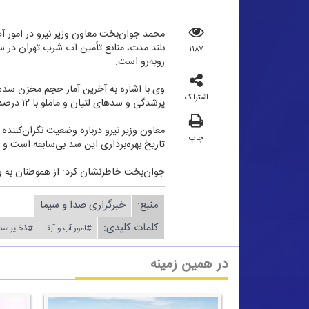
بلند مدت، منابع تأمین آب شرب تهران در سد
۱۱۸۷
رو‌به‌رو است.
اشتراک
پرشدگی و سد‌های لتیان و ماملو با ۱۲ درصد پرشدگی، شرایطی مشابه سد كرج دارند.
معاون وزیر نیرو درباره وضعیت نگران‌كنن
چاپ
تاریخ بهره‌برداری این سد بی‌سابقه است 
جوان‌بخت خاطرنشان كرد: از هموطنان به و
منبع:
خبرگزاری صدا و سیما
کلمات کلیدی:
#امور آب و آبفا
#ذخایر سد‌
در همین زمینه