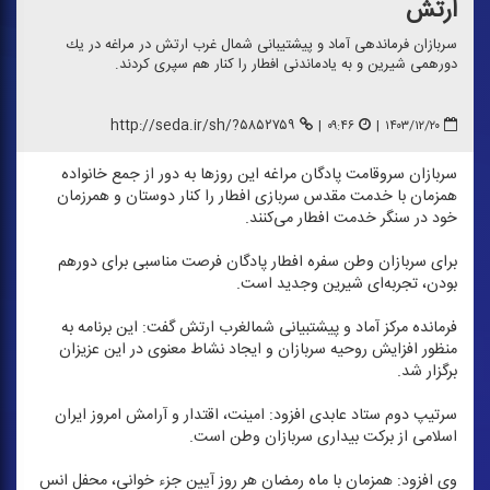
ارتش
سربازان فرماندهی آماد و پیشتیبانی شمال غرب ارتش در مراغه در یك
دورهمی شیرین و به یادماندنی افطار را كنار هم سپری كردند.
http://seda.ir/sh/?۵۸۵۲۷۵۹
|
۰۹:۴۶
|
۱۴۰۳/۱۲/۲۰
سربازان سروقامت پادگان مراغه این روز‌ها به دور از جمع خانواده
همزمان با خدمت مقدس سربازی افطار را كنار دوستان و همرزمان
خود در سنگر خدمت افطار می‌كنند.
برای سربازان وطن سفره افطار پادگان فرصت مناسبی برای دورهم
بودن، تجربه‌ای شیرین وجدید است.
فرمانده مركز آماد و پیشتبیانی شمالغرب ارتش گفت: این برنامه به
منظور افزایش روحیه سربازان و ایجاد نشاط معنوی در این عزیزان
برگزار شد.
سرتیپ دوم ستاد عابدی افزود: امینت، اقتدار و آرامش امروز ایران
اسلامی از بركت بیداری سربازان وطن است.
وی افزود: همزمان با ماه رمضان هر روز آیین جزء خوانی، محفل انس