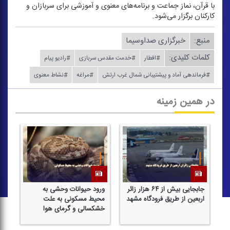
با قرآن، نماز جماعت و برنامه‌های معنوی و آموزشی برای سربازان و
كاركنان برگزار می‌شود.
منبع:
خبرگزاری صداوسیما
کلمات کلیدی:
#افطار
#خدمت مقدس سربازی
#رادیو پیام
#فرماندهی آماد و پیشتیبانی شمال غرب ارتش
#مراغه
#نشاط معنوی
در همین زمینه
جابجایی بیش از ۶۴ هزار زائر
ورود حیوانات وحشی به
۱۲ هزار مدرسه ب
ین از طریق فرودگاه مشهد
محیط مسكونی به علت
خورشیدی تا پای
خشكسالی و گرمای هوا
مجهز می‌شود