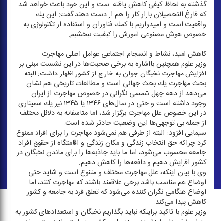
گذشته به لحاظ كیفی كاهش یافته است و این خود باعث خواهد شد
كه فارغ التحصیلان بازار كار را هم از دست دهند گفت: این یك
واقعیت است و امیدواریم با كمك فناوران و استفاده از تكنولوژی به
خصوص هوش مصنوعی آموزش را كیفیت ببخشیم.
كاهش امید، نشاط و انسجام اجتماعی عوامل اصلی مهاجرت
وزیر علوم همچنین بااشاره به برخی صحبت‌ها در این نشست مبنی بر
افزایش مهاجرت نخبگان جوان به خارج از كشور اظهار داشت: البته
بحث مهاجرت یك بحث جهانی است و مطالعات تاریخی هم نشان
می‌دهد از دهه چهل شمسی نگرانی در خصوص مهاجرت از ایران
وجود داشته است و حتی در سال‌های ۱۳۴۶ یا ۱۳۴۵ نیز یك سمیناری
در این خصوص علل مهاجرت برگزار شد، اما متاسفانه به دلائل مختلف
از جمله بی توجهی‌ها این وضعیت حادتر شده است.
سیمایی افزود: البته از طرفی هم نمی‌شود مهاجرت را برای افراد ممنوع
كرد چراكه حق انتخاب زندگی و مكان زندگی و اقامتگاه از حقوق افراد
جامعه محسوب می‌شود، اما ما باید جاذبه‌ها را برای ماندن نخبگان در
كشور افزایش دهیم و دافعه‌ها را كاهش دهیم.
وی با بیان اینكه، علل مهاجرت مختلف و متنوع است و شاید حتی
اوضاع هم مناسب باشد برخی علاقمند باشند كه مهاجرت كنند، اما
اوضاع هنگامی نگران كننده می‌شود كه تعلق فرد به جامعه و كشور
كاهش پیدا می‌كند.
وزیر علوم با تاكید براینكه نباید بگذاریم نخبگان و استعداد‌های كشور به