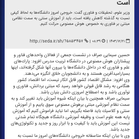
است
وزیر علوم، تحقیقات و فناوری گفت: خروجی امروز دانشگاه‌ها به لحاظ كیفی
نسبت به گذشته كاهش یافته است، باید از آموزش سنتی به سمت نظامی
مبتنی بر فناوری به خصوص هوش مصنوعی حركت كنیم.
http://seda.ir/sh/?۵۸۵۳۴۵۷
|
۰۸:۳۹
|
۱۴۰۳/۱۲/۲۱
حسین سیمایی صراف در نشست جمعی از فعالان واحد‌های فناور و
پیشتازان هوش مصنوعی در دانشگاه تربیت مدرس افزود: پارك‌های
علم و فناوری كه در داخل دانشگاه‌ها یا بیرون آنها شكل گرفته‌اند، اینها
بسیارامیدآفرین هستند و به دانشجویان خلاق انگیزه می‌دهند.
وی افزود: مشكل اقتصاد كشور قابل انكار نیست، اما اقتصاد كشور
هنگامی به رشد قابل قبولی خواهد رسید كه مبتنی بردانش، فناوری و
نوآوری باشد و به اصطلاح امروزی دانش بنیان باشد.
سیمایی صراف همچنین با بیان اینكه شیوه آموزش باید تغییر كند و به
سمت نظام آموزشی مبتنی برهوش مصنوعی سوق یابیم و از آموزش
سنتی و كلاسیك باید فاصله بگیریم، اما نباید فراموش كنیم كه آموزش
پایه همه علوم است و وظیفه آموزشی دانشگاه هیچگاه تمام شدنی
نیست این آموزش باید با كیفیت و با ابزار روز و جدید و تكنولوژی‌های
جدید باشد.
وی با بیان اینكه متاسفانه خروجی دانشگاه‌های امروز ما نسبت به