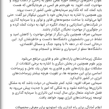
عنوان ذخیر‌های ارزشمند حوزه علمی كشور به راحتی از دست بروند و
مهاجرت كنند، افزود: به طورحتم هر كسی در هرجایگاهی كه هست
باید كمك كند كه نگذاریم سرمایه‌های علمی كشور از دست بروند.
وی همچنین با اشاره به دیدار‌های خود با خیرین نیكوكار نیز گفت: حتی
آنها می‌توانند با ساخت مجموعه‌های فناور و نوآور و یا سرمایه گذاری
در شركت‌های استارتاپی و ایجاد انگیزه در آنها، به دولت كمك كرده و
در جلوگیری از مهاجرت نخبگان اثرگذار باشند.
سیمایی صراف همچنین یكی دیگر از عوامل مهاجرت را كاهش امید و
نشاط در بین دانشجویان دانشگاه‌ها دانست و خاطرنشان كرد: این
درحالی است كه در دهه ۶۰ با وجود جنگ و مسائل اقتصادی،
دانشگاه‌ها مملو از امیدواری و نشاط و انسجام بودند.
مشكل زیرساخت‌های پارك‌های علم و فناوری مرتفع می‌شود
وزیر علوم همچنین در بخش دیگری با اشاره به برخی انتقادات از
مشكلات برق پارك‌های علم و فناوری به عنوان یك عامل و زیرساخت
اساسی برای این مجموعه ها، بر تقویت هرچه بیشتر زیرساخت‌های
انرژی در كشور تاكیدكرد.
سیمایی صراف افزود: شاید كمتر جلسه‌ای در دولت باشد كه به مشكل
ناترازی‌ها پرداخته نشود و به شكلی كه امور با جدیت پیش می‌رود به
فضل خداوند متعال برای سال آینده این ناترازی با سرمایه گذاری و
توسعه زیرساخت‌های انرژی بهبود خواهد یافت.
اعلام آمادگی برای راه اندازی یك استودیو برای معرفی محصولات