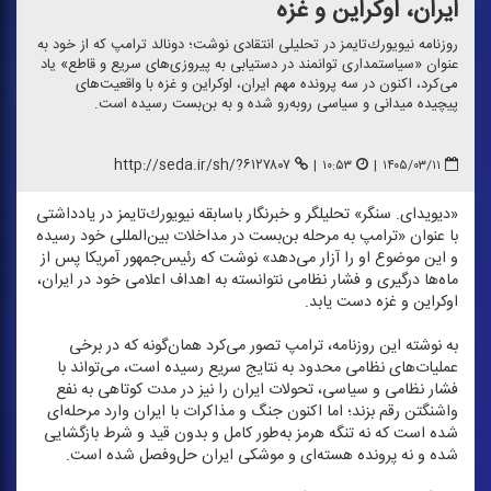
ایران، اوكراین و غزه
روزنامه نیویورك‌تایمز در تحلیلی انتقادی نوشت؛ دونالد ترامپ كه از خود به
عنوان «سیاستمداری توانمند در دستیابی به پیروزی‌های سریع و قاطع» یاد
می‌كرد، اكنون در سه پرونده مهم ایران، اوكراین و غزه با واقعیت‌های
پیچیده میدانی و سیاسی روبه‌رو شده و به بن‌بست رسیده است.
http://seda.ir/sh/?۶۱۲۷۸۰۷
|
۱۰:۵۳
|
۱۴۰۵/۰۳/۱۱
«دیوید‌ای. سنگر» تحلیلگر و خبرنگار باسابقه نیویورك‌تایمز در یادداشتی
با عنوان «ترامپ به مرحله بن‌بست در مداخلات بین‌المللی خود رسیده
و این موضوع او را آزار می‌دهد» نوشت كه رئیس‌جمهور آمریكا پس از
ماه‌ها درگیری و فشار نظامی نتوانسته به اهداف اعلامی خود در ایران،
اوكراین و غزه دست یابد.
به نوشته این روزنامه، ترامپ تصور می‌كرد همان‌گونه كه در برخی
عملیات‌های نظامی محدود به نتایج سریع رسیده است، می‌تواند با
فشار نظامی و سیاسی، تحولات ایران را نیز در مدت كوتاهی به نفع
واشنگتن رقم بزند؛ اما اكنون جنگ و مذاكرات با ایران وارد مرحله‌ای
شده است كه نه تنگه هرمز به‌طور كامل و بدون قید و شرط بازگشایی
شده و نه پرونده هسته‌ای و موشكی ایران حل‌وفصل شده است.