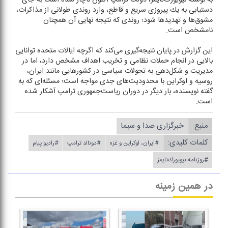
دستیابی به یك پیروزی سریع و قاطع، وارد روندی طولانی از مذاكرات،
مشوق‌ها و تهدید‌ها شود؛ روندی كه نتیجه نهایی آن همچنان
نامشخص است.
این گزارش در پایان نتیجه‌گیری می‌كند كه اگرچه ایالات متحده توانایی
بالایی در انجام حملات نظامی و تخریب اهداف مشخص دارد، اما در
مدیریت و شكل‌دهی به تحولات سیاسی در كشور‌هایی مانند ایران،
روسیه و اوكراین با محدودیت‌های جدی مواجه است؛ مسئله‌ای كه به
گفته نویسنده، بار دیگر در دوران ریاست‌جمهوری ترامپ آشكار شده
است.
منبع:
خبرگزاری صدا و سیما
کلمات کلیدی:
#ایران، اوكراین و غزه
#دونالد ترامپ
#رادیو پیام
#روزنامه نیویورك‌تایمز
در همین زمینه