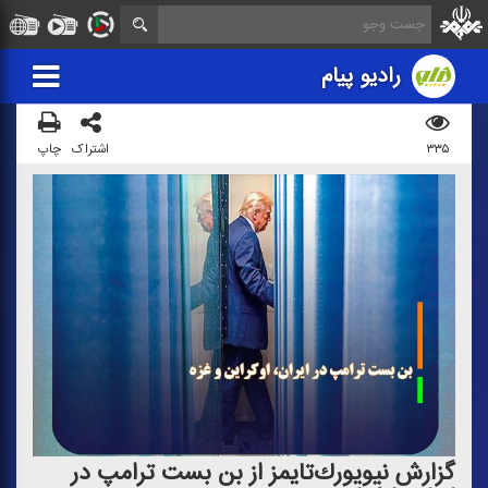
رادیو پیام
۳۳۵
اشتراک
چاپ
گزارش نیویورك‌تایمز از بن بست ترامپ در