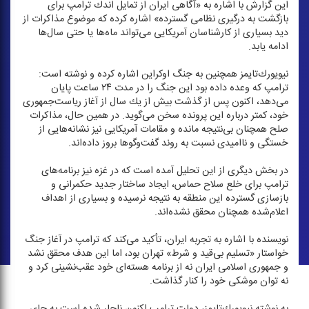
این گزارش با اشاره به «آگاهی ایران از تمایل اندك ترامپ برای
بازگشت به درگیری نظامی گسترده» اشاره كرده كه موضوع مذاكرات از
دید بسیاری از كارشناسان آمریكایی می‌تواند ماه‌ها یا حتی سال‌ها
ادامه یابد.
نیویورك‌تایمز همچنین به جنگ اوكراین اشاره كرده و نوشته است:
ترامپ كه وعده داده بود این جنگ را در مدت ۲۴ ساعت پایان
می‌دهد، اكنون پس از گذشت بیش از یك سال از آغاز ریاست‌جمهوری
خود، كمتر درباره این پرونده سخن می‌گوید. در همین حال، مذاكرات
صلح همچنان بی‌نتیجه مانده و مقامات آمریكایی نیز نشانه‌هایی از
خستگی و ناامیدی نسبت به روند گفت‌و‌گو‌ها بروز داده‌اند.
در بخش دیگری از این تحلیل آمده است كه در غزه نیز برنامه‌های
ترامپ برای خلع سلاح حماس، ایجاد ساختار جدید حكمرانی و
بازسازی گسترده این منطقه به نتیجه نرسیده و بسیاری از اهداف
اعلام‌شده همچنان محقق نشده‌اند.
نویسنده با اشاره به تجربه ایران، تأكید می‌كند كه ترامپ در آغاز جنگ
خواستار «تسلیم بی‌قید و شرط» تهران بود، اما این هدف محقق نشد
و جمهوری اسلامی ایران نه از برنامه هسته‌ای خود عقب‌نشینی كرد و
نه توان موشكی خود را كنار گذاشت.
به نوشته نیویورك‌تایمز، دولت ترامپ اكنون ناچار شده است به جای