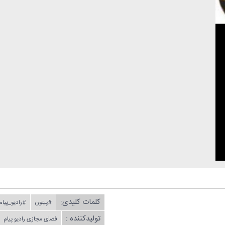
کلمات کلیدی:
#پیتون
#رادیو_پیام
تولیدکننده :
فضای مجازی رادیو پیام