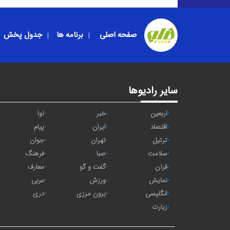
صفحه اصلی
برنامه ها
جدول پخش
سایر رادیوها
اربعین
خبر
آوا
اقتصاد
ايران
پیام
ترتیل
تهران
جوان
سلامت
صبا
فرهنگ
قرآن
گفت و گو
معارف
نمایش
ورزش
عربی
انگلیسی
برون مرزی
دری
زیارت