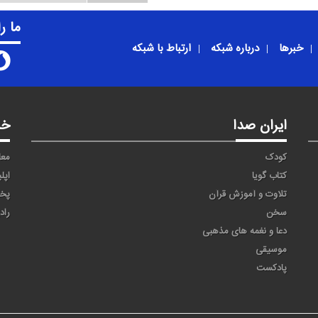
ما ر
خبرها
درباره شبکه
ارتباط با شبکه
ایران صدا
خد
کودک
معا
کتاب گویا
اپل
تلاوت و آموزش قرآن
پخ
سخن
راد
دعا و نغمه های مذهبی
موسیقی
پادکست