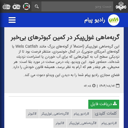
رادیو پیام
گربه‌ماهی غول‌پیكر در كمین كبوترهای بی‌خبر
این گربه‌ماهی غول‌پیكر (احتمالاً از گونه‌های بزرگ مانند Wels Catfish یا
گونه‌های آمریكای جنوبی)، در كمال خونسردی، منتظر فرصت بود تا از
نزدیكی سطح آب به كبوترهایی كه برای آب خوردن یا استراحت نزدیك
شده‌اند، حمله‌ور شود. این ویدیو، یك درس سخت در مورد بقا است: هر
محیطی، هر چقدر هم كه آرام به نظر برسد، همیشه قانون خودش را دارد.
فضای مجازی رادیو پیام شما را به دیدن این ویدئو دعوت می كند.
۰۷:۰۸
|
۱۴۰۴/۰۸/۰۷
دریافت فایل
کلمات کلیدی:
#رادیو_پیام
#گربه‌ماهی_غول‌پیكر
#كبوتر
#رادیو_پیام
#گربه‌ماهی_غول‌پیكر
#كبوتر